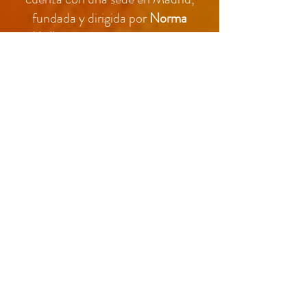
fundada y dirigida por
Norma
Mollot
, quien trae a España el
modelo Sistémico Constructivista
para profundizar en la
comprensión de los enfoques
contemporáneos de la psicología
clínica.
Actualmente
CEFA Madrid
cuenta
con un equipo compuesto de
psiquiatras, psicólogos/as y
terapeutas familiares con amplia
experiencia, dedicado a la atención
de personas y a la formación teórica
y práctica de profesionales de la
psicoterapia individual, familiar, de